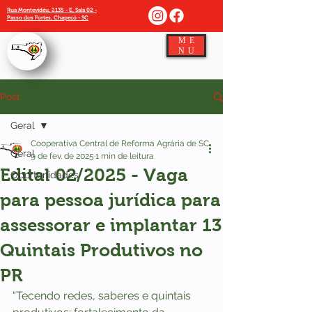
Rua Montevidéu, 2135 - E, Sala 02 -
Passo dos Fortes, Chapecó - SC
ME
NU
Post
Geral
Cooperativa Central de Reforma Agrária de SC
Geral
9 de fev. de 2025
1 min de leitura
Edital 02/2025 - Vaga
Oportunidades
para pessoa jurídica para
assessorar e implantar 13
Quintais Produtivos no
PR
“Tecendo redes, saberes e quintais 