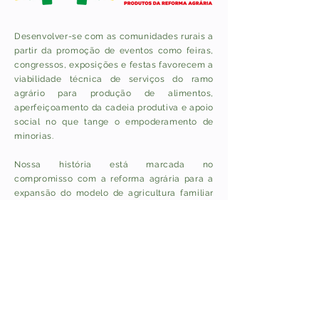
Desenvolver-se com as comunidades rurais a
partir da promoção de eventos como feiras,
congressos, exposições e festas favorecem a
viabilidade técnica de serviços do ramo
agrário para produção de alimentos,
aperfeiçoamento da cadeia produtiva e apoio
social no que tange o empoderamento de
minorias.
Nossa história está marcada no
compromisso com a reforma agrária para a
expansão do modelo de agricultura familiar
em incentivos para produções de alimentos
em sistemas agroecológicos sustentáveis
como alternativa viável para mitigar as
mudanças climáticas e evitar o colapso do
planeta
Um conjunto de ações dedicadas a promover
o desenvolvimento da comunidade rural de